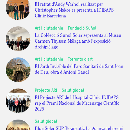
El retrat d'Andy Warhol realitzat per
Christopher Makos es presenta a IDIBAPS
Clínic Barcelona
Art i ciutadania
Fundació Suñol
La Col·lecció Suñol Soler sepresenta al Museu
Carmen Thyssen Málaga amb l'exposició
Archipiélago
Art i ciutadania
Torrents d’art
El Jardí Invisible del Parc Sanitari de Sant Joan
de Déu, obra d'Antoni Gaudí
Projecte ARI
Salut global
El Projecte ARI de l'Hospital Clínic-IDIBAPS
rep el Premi Nacional de Mecenatge Científic
2025
Salut global
Blue Soler SUP Terapèutic ha guanyat el premi