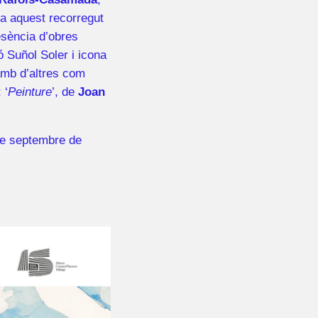
 a aquest recorregut
esència d’obres
ó Suñol Soler i icona
amb d’altres com
; ‘
Peinture
’, de
Joan
de septembre de