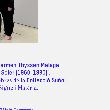
armen Thyssen Málaga
l Soler (1960-1980)
’,
obres de la
Col·lecció Suñol
Signe i Matèria.
Ràfols-Casamada
,