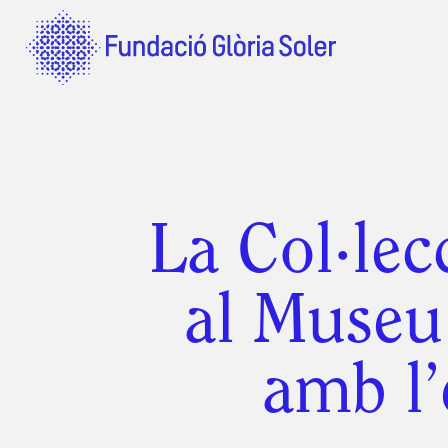
La Col·lec
al Museu
amb l’