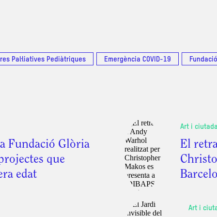
res Pal·liatives Pediàtriques
Emergència COVID-19
Fundació
Art i ciutad
la Fundació Glòria
El retr
projectes que
Christo
era edat
Barcel
Art i ciu