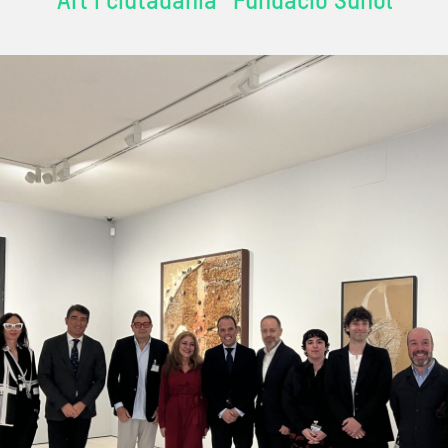
Art i ciutadania
Fundació Suñol