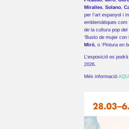
Miralles
,
Solano
,
Ca
per l’art espanyol i
emblemàtiques com 
de la cultura pop de
‘Busto de mujer con b
Miró
, o ‘
Pintura en b
L’exposició es podr
2026.
Més informació
AQU