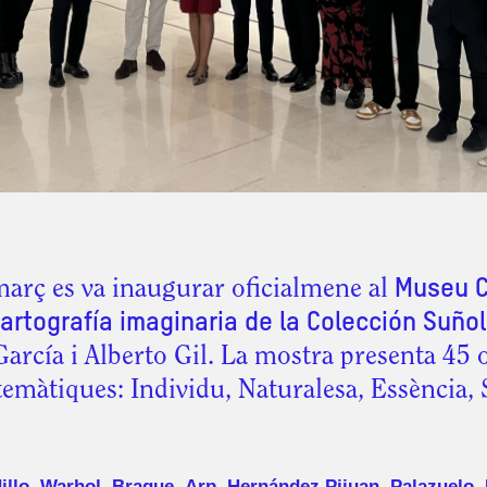
març es va inaugurar oficialmene al
Museu C
Cartografía imaginaria de la Colección Suño
arcía i Alberto Gil. La mostra presenta 45 
 temàtiques: Individu, Naturalesa, Essència, 
illo
,
Warhol
,
Braque
,
Arp
,
Hernández Pijuan
,
Palazuelo
,