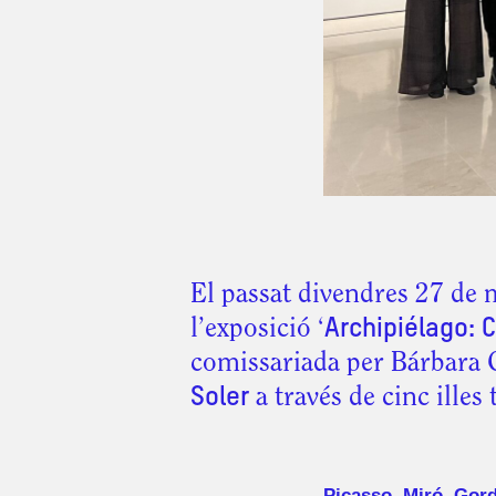
El passat divendres 27 de 
l’exposició ‘
Archipiélago: 
comissariada per Bárbara G
Soler
a través de cinc illes
Picasso
,
Miró
,
Gord