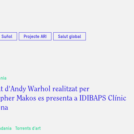
 Suñol
Projecte ARI
Salut global
ania
at d'Andy Warhol realitzat per
pher Makos es presenta a IDIBAPS Clínic
ona
tadania
Torrents d’art