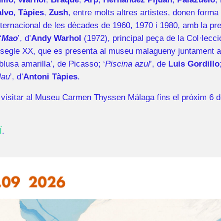
lvo
,
Tàpies
,
Zush
, entre molts altres artistes, donen forma
 internacional de les dècades de 1960, 1970 i 1980, amb la pr
‘
Mao
’, d’
Andy Warhol
(1972), principal peça de la Col·lecci
l segle XX, que es presenta al museu malagueny juntament 
lusa amarilla’, de Picasso; ‘
Piscina azul
’, de
Luis Gordillo
lau
’, d’
Antoni Tàpies
.
à visitar al Museu Carmen Thyssen Málaga fins el pròxim 6 
Í
.