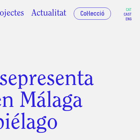
CAT
ojectes
Actualitat
Col·lecció
CAST
ENG
 sepresenta
en Málaga
piélago