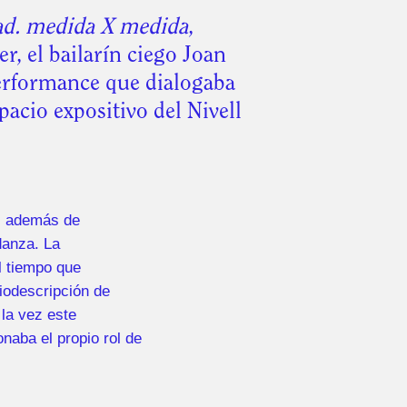
ad. medida X medida
,
, el bailarín ciego Joan
performance que dialogaba
pacio expositivo del Nivell
s, además de
danza. La
l tiempo que
iodescripción de
 la vez este
naba el propio rol de