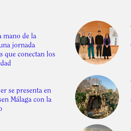
a mano de la
 una jornada
os que conectan los
edad
er se presenta en
en Málaga con la
o