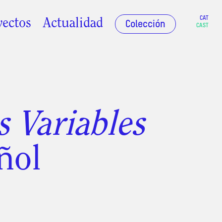
CAT
yectos
Actualidad
Colección
CAST
 Variables
ñol