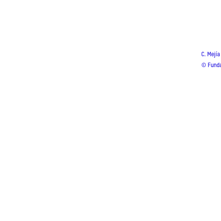
C. Mejí
© Funda