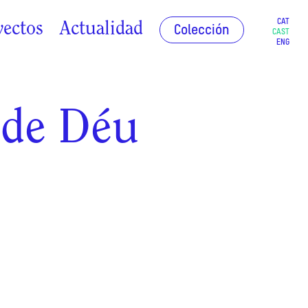
CAT
yectos
Actualidad
Colección
CAST
ENG
 de Déu